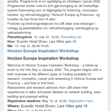
ansatte. Programmet er en oppfølging av infodagen i januar 2022.
Programmet starter med en kort gjennomgang av de forskjellige
typene finansiering som er tilgjengelig for forskning, innovasjon,
karriere- og nettverksbygging i Horisont Europa og Erasmus+ og
hvordan du kan finne frem til dem.
Forskere og forskningsrådgivere fra UiB deler sine erfaringer i
innlegg og paneldebatter om nettverksbygging, teambygging og
søknadsskriving.
Påmeldingsfrist
: 10. mai, kl. 12.00.
Påmelding her.
Hvor
: Scandic Hotell Ørnen, Lars Hilles gate 18
Når
: 13. mai, kl. 09.30-15.00
Horizon Europe Inspiration Workshop
Horizon Europe Inspiration Workshop
Welcome to Horizon Europe Inspiration Workshop – a follow-up
event to the Info Day in January 2022. The program begins with a
brief overview of the different types of funding available for
research, innovation, career and networking in Horizon Europe and
Erasmus + and how to find them.
Researchers and research advisers from UiB share their
experiences in talks and panel debates on network building, team
building and proposal writing.
Registration deadline:
May 10. at 12:00.
Registration here
Where:
Scandic Hotell Ørnen, Lars Hilles gate 18
When:
May 13. at 09:30-15:00