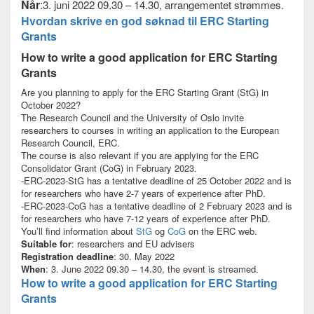
Når
:
3. juni 2022 09.30 – 14.30, arrangementet strømmes.
Hvordan skrive en god søknad til ERC Starting
Grants
How to write a good application for ERC Starting
Grants
Are you planning to apply for the ERC Starting Grant (StG) in
October 2022?
The Research Council and the University of Oslo invite
researchers to courses in writing an application to the European
Research Council, ERC.
The course is also relevant if you are applying for the ERC
Consolidator Grant (CoG) in February 2023.
-ERC-2023-StG has a tentative deadline of 25 October 2022 and is
for researchers who have 2-7 years of experience after PhD.
-ERC-2023-CoG has a tentative deadline of 2 February 2023 and is
for researchers who have 7-12 years of experience after PhD.
You’ll find information about
StG
og
CoG
on the ERC web.
Suitable for
: researchers and EU advisers
Registration deadline
: 30. May 2022
When
: 3. June 2022 09.30 – 14.30, the event is streamed.
How to write a good application for ERC Starting
Grants