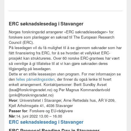
ERC søknadslesedag i Stavanger
Norges forskningsråd arrangerer «ERC søknadslesedager» for
forskere som planlegger en søknad til The European Research
Council (ERC).
På lesedagen vil du få mulighet til å se gjennom søknader som har
fått finansiering fra ERC, for å se hvordan et vellykket ERC-
prosjekt kan struktureres. Over 60 norske ERC-grantees har vært
så vennlige å gi tillatelse til at vi kan gjøre søknaden deres
tilgjengelig på lesedagen.
Dette er en stille lesesesjon uten program. For mer informasjon se
den
felles påmeldingssiden
, der finner du også lenke til hvert
enkelt arrangement. Kontaktpersoner: Berit Sundby Avset
(bsa@forskningsradet.no) og Per Magnus Kommandantvold
(pmk@forskningsradet.no)
Hvor
: Universitetet i Stavanger, Arne Rettedals hus, AR V-209,
Kjell Arholmsgate 41, 4036 Stavanger
Passer for
: Forskere og EU-rådgivere
Når
:14. juni 2022 13.00 – 16.00
ERC søknadslesedag i Stavanger
ERC Proposal Reading Day in Stavanger