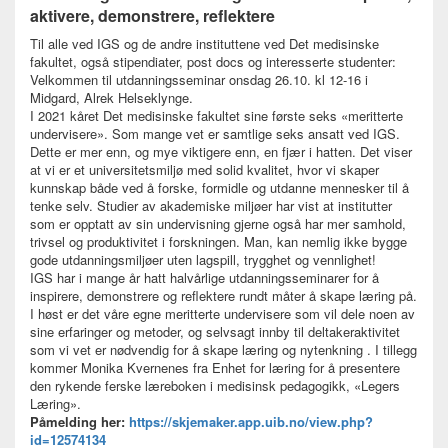
aktivere, demonstrere, reflektere
Til alle ved IGS og de andre instituttene ved Det medisinske
fakultet, også stipendiater, post docs og interesserte studenter:
Velkommen til utdanningsseminar onsdag 26.10. kl 12-16 i
Midgard, Alrek Helseklynge.
I 2021 kåret Det medisinske fakultet sine første seks «meritterte
undervisere». Som mange vet er samtlige seks ansatt ved IGS.
Dette er mer enn, og mye viktigere enn, en fjær i hatten. Det viser
at vi er et universitetsmiljø med solid kvalitet, hvor vi skaper
kunnskap både ved å forske, formidle og utdanne mennesker til å
tenke selv. Studier av akademiske miljøer har vist at institutter
som er opptatt av sin undervisning gjerne også har mer samhold,
trivsel og produktivitet i forskningen. Man, kan nemlig ikke bygge
gode utdanningsmiljøer uten lagspill, trygghet og vennlighet!
IGS har i mange år hatt halvårlige utdanningsseminarer for å
inspirere, demonstrere og reflektere rundt måter å skape læring på.
I høst er det våre egne meritterte undervisere som vil dele noen av
sine erfaringer og metoder, og selvsagt innby til deltakeraktivitet
som vi vet er nødvendig for å skape læring og nytenkning . I tillegg
kommer Monika Kvernenes fra Enhet for læring for å presentere
den rykende ferske læreboken i medisinsk pedagogikk, «Legers
Læring».
Påmelding her:
https://skjemaker.app.uib.no/view.php?
id=12574134