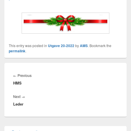
This entry was posted in
Utgave 20-2022
by
AMS
. Bookmark the
permalink
.
Innleggsnavigasjon
Previous
←
Previous
HMS
post:
Next
Next
→
Leder
post:
Primary