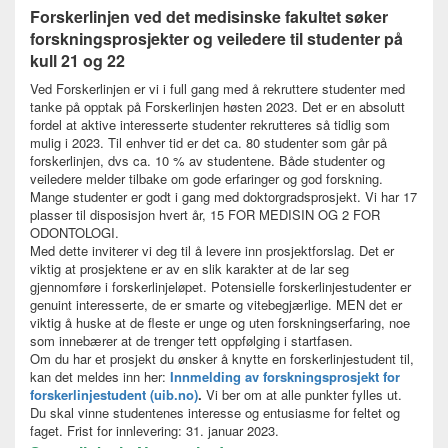
Forskerlinjen ved det medisinske fakultet søker
forskningsprosjekter og veiledere til studenter på
kull 21 og 22
Ved Forskerlinjen er vi i full gang med å rekruttere studenter med
tanke på opptak på Forskerlinjen høsten 2023. Det er en absolutt
fordel at aktive interesserte studenter rekrutteres så tidlig som
mulig i 2023. Til enhver tid er det ca. 80 studenter som går på
forskerlinjen, dvs ca. 10 % av studentene. Både studenter og
veiledere melder tilbake om gode erfaringer og god forskning.
Mange studenter er godt i gang med doktorgradsprosjekt. Vi har 17
plasser til disposisjon hvert år, 15 FOR MEDISIN OG 2 FOR
ODONTOLOGI.
Med dette inviterer vi deg til å levere inn prosjektforslag. Det er
viktig at prosjektene er av en slik karakter at de lar seg
gjennomføre i forskerlinjeløpet. Potensielle forskerlinjestudenter er
genuint interesserte, de er smarte og vitebegjærlige. MEN det er
viktig å huske at de fleste er unge og uten forskningserfaring, noe
som innebærer at de trenger tett oppfølging i startfasen.
Om du har et prosjekt du ønsker å knytte en forskerlinjestudent til,
kan det meldes inn her:
Innmelding av forskningsprosjekt for
forskerlinjestudent (uib.no)
.
Vi ber om at alle punkter fylles ut.
Du skal vinne studentenes interesse og entusiasme for feltet og
faget. Frist for innlevering: 31. januar 2023.