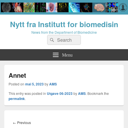
Nytt fra Institutt for biomedisin
News from the Department of Biomedicine
Search
Search
for:
Menu
Annet
Posted on
mai 5, 2023
by
AMS
This entry was posted in
Utgave 06-2023
by
AMS
. Bookmark the
permalink
.
Innleggsnavigasjon
Previous
←
Previous