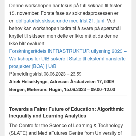
Denne workshopen har fokus på full søknad til fristen
15. november. Første fase av søknadsprosessen er
en
obligatorisk skisserunde med frist 21. juni
. Ved
behov kan workshopen bidra til å svare på spørsmål
knyttet til skissen men dette er ikke målet da denne
ikke blir evaluert.
Forskningsrådets INFRASTRUKTUR utlysning 2023 –
Workshops for UiB søkere | Støtte til eksternfinansierte
prosjekter (BOA) | UiB
Påmeldingsfrist
08.06.2023 – 23.59
Alrek Helseklynge, Adresse: Årstadveien 17, 5009
Bergen, Møterom: Hugin,
15.06.2023 –
09.00
–
12.00
Towards a Fairer Future of Education: Algorithmic
Inequality and Learning Analytics
The Centre for the Science of Learning & Technology
(SLATE) and MediaFutures Centre from University of