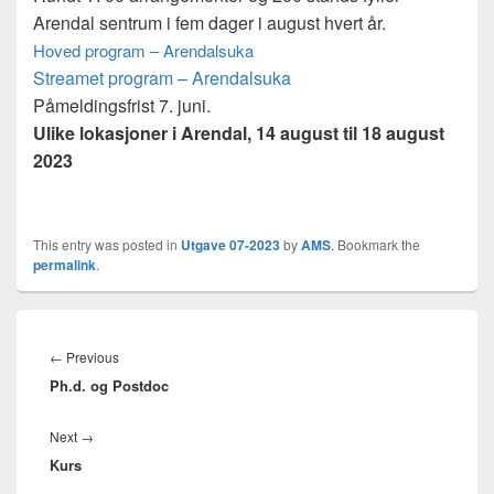
Arendal sentrum i fem dager i august hvert år.
Hoved program – Arendalsuka
Streamet program – Arendalsuka
Påmeldingsfrist 7. juni.
Ulike lokasjoner i Arendal, 14 august til 18 august
2023
This entry was posted in
Utgave 07-2023
by
AMS
. Bookmark the
permalink
.
Innleggsnavigasjon
Previous
←
Previous
Ph.d. og Postdoc
post:
Next
Next
→
Kurs
post: