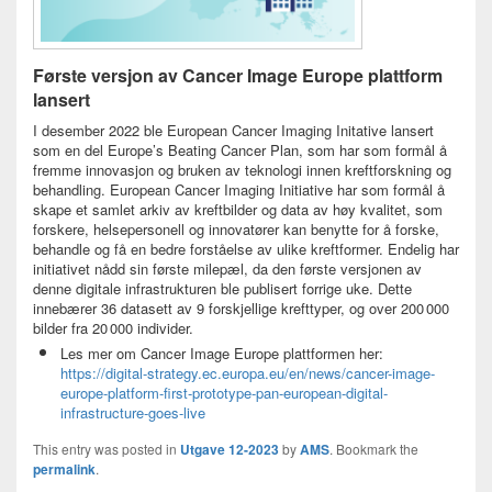
Første versjon av Cancer Image Europe plattform
lansert
I desember 2022 ble European Cancer Imaging Initative lansert
som en del Europe’s Beating Cancer Plan, som har som formål å
fremme innovasjon og bruken av teknologi innen kreftforskning og
behandling. European Cancer Imaging Initiative har som formål å
skape et samlet arkiv av kreftbilder og data av høy kvalitet, som
forskere, helsepersonell og innovatører kan benytte for å forske,
behandle og få en bedre forståelse av ulike kreftformer. Endelig har
initiativet nådd sin første milepæl, da den første versjonen av
denne digitale infrastrukturen ble publisert forrige uke. Dette
innebærer 36 datasett av 9 forskjellige krefttyper, og over 200 000
bilder fra 20 000 individer.
Les mer om Cancer Image Europe plattformen her:
https://digital-strategy.ec.europa.eu/en/news/cancer-image-
europe-platform-first-prototype-pan-european-digital-
infrastructure-goes-live
This entry was posted in
Utgave 12-2023
by
AMS
. Bookmark the
permalink
.