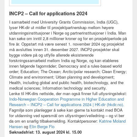
INCP2 – Call for applications 2024
I samarbeid med University Grants Commission, India (UGC),
lyser HK-dir ut midler til prosjektpartnerskap mellom høyere
utdanningsinstitusjoner i Norge og partnerinstitusjoner i India. Man
kan søke om inntil 2,8 millioner kroner og for en prosjektperiode på
fire år. Oppstart må være senest 1. november 2024 og prosjektet
må avsluttes innen 31. desember 2027. INCP2-prosjekter skal
bygge videre på og utfylle allerede eksisterende
forskningssamarbeid mellom India og Norge, og kan etableres
innen følgende fagområder; Democracy and a rules-based world
order; Education; The Ocean; Arctic/polar research; Clean Energy;
Climate and environment; Urban planning and development;
Health, including global and public health, biotechnology, and the
medical sciences; Information technology and security.
Lenke til HK-dirs nettside, der man også finner full utlysningstekst:
Indo-Norwegian Cooperation Programme in Higher Education and
Research – INCP2 – Call for applications 2024 | HK-dir (hkdir.no).
Fagmiljø som planlegger å søke kan gjerne ta kontakt med BOA
for utdanning ved spørsmål om utlysningen/veiledning – og vi ber
da om en snarlig tilbakemelding. Kontaktpersoner:
Katrine Moland
Hansen
og
Elin Berge Flo
Søknadsfrist: 13. august 2024 kl. 15.00