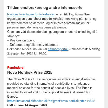
Til demensforskere og andre interesserte
Nasjonalforeningen for folkehelsen
er en frivillig, humanitær
organisasjon som jobber med folkehelse, forskning på hjerte- og
karsykdommer og demens, og er interesseorganisasjon for
personer med demens og deres pårørende.
Gjennom vårt demensforskningsprogram er det nå anledning til å
søke om:
– Postdoktorstipend
– Driftsstøtte og/eller nettverksstøtte
Søknader sendes inn via vår
søknadsportal.
Søknadsfrist: Mandag
2. september 2024 kl. 10.00.
Reminders:
Novo Nordisk Prize 2025
The Novo Nordisk Prize recognizes an active scientist who has
provided outstanding international contributions to advance
medical science for the benefit of people’s lives. The Prize is
intended to award and further support biomedical research in
Europe.
https://novonordiskfonden.dk/en/grant/novo-nordisk-prize-2025/
Call closes 14 August 2024