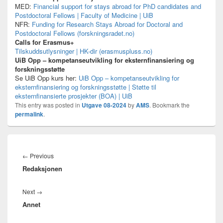
MED:
Financial support for stays abroad for PhD candidates and
Postdoctoral Fellows | Faculty of Medicine | UiB
NFR:
Funding for Research Stays Abroad for Doctoral and
Postdoctoral Fellows (forskningsradet.no)
Calls for Erasmus+
Tilskuddsutlysninger | HK-dir (erasmuspluss.no)
UiB Opp – kompetanseutvikling for eksternfinansiering og
forskningsstøtte
Se UiB Opp kurs her:
UiB Opp – kompetanseutvikling for
eksternfinansiering og forskningsstøtte | Støtte til
eksternfinansierte prosjekter (BOA) | UiB
This entry was posted in
Utgave 08-2024
by
AMS
. Bookmark the
permalink
.
Innleggsnavigasjon
Previous
←
Previous
Redaksjonen
post:
Next
Next
→
Annet
post: