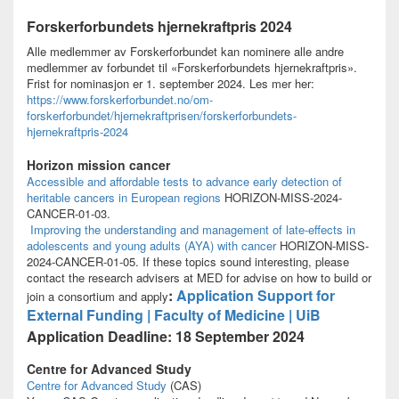
Forskerforbundets hjernekraftpris 2024
Alle medlemmer av Forskerforbundet kan nominere alle andre
medlemmer av forbundet til «Forskerforbundets hjernekraftpris».
Frist for nominasjon er 1. september 2024. Les mer her:
https://www.forskerforbundet.no/om-
forskerforbundet/hjernekraftprisen/forskerforbundets-
hjernekraftpris-2024
Horizon mission cancer
Accessible and affordable tests to advance early detection of
heritable cancers in European regions
HORIZON-MISS-2024-
CANCER-01-03.
​​
Improving the understanding and management of late-effects in
adolescents and young adults (AYA) with cancer
HORIZON-MISS-
2024-CANCER-01-05. If these topics sound interesting, please
contact the research advisers at MED for advise on how to build or
:
Application Support for
join a consortium and apply
External Funding | Faculty of Medicine | UiB
Application Deadline: 18 September 2024
Centre for Advanced Study
Centre for Advanced Study
(CAS)