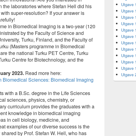
Utgave 
 the laboratories where Stefan Hell did his
Utgave 
ith super-resolution? If your answer is
Utgave 
refully!
Utgave 
mme in Biomedical Imaging is a two-year (120
Utgave 
istrated by the Faculty of Science and
Utgave 
versity, Turku, Finland, and the Faculty of
Utgave 
 Turku (Masters programme in Biomedical
Utgave 
are the national Turku PET Centre, Turku
Utgave 
Turku Centre for Biotechnology, and the
Utgave 
Utgave 
nuary 2023.
Read more here:
Utgave 
 Biomedical Sciences: Biomedical Imaging
s with a B.Sc. degree in the Life Sciences
cal sciences, physics, chemistry, or
nary curriculum provides the graduates with a
cent knowledge in biomedical imaging
as in cell biology, medicine, and
at examples of our diverse success is the
 shared by Prof. Stefan W. Hell, who has