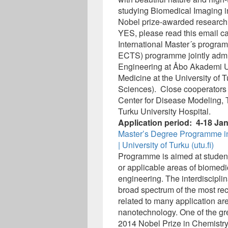
studying Biomedical Imaging in
Nobel prize-awarded research w
YES, please read this email ca
International Master´s progra
ECTS) programme jointly admin
Engineering at Åbo Akademi Uni
Medicine at the University of
Sciences). Close cooperators 
Center for Disease Modeling, 
Turku University Hospital.
Application period: 4-18 Ja
Master’s Degree Programme in
| University of Turku (utu.fi)
Programme is aimed at student
or applicable areas of biomedi
engineering. The interdiscipli
broad spectrum of the most re
related to many application are
nanotechnology. One of the gre
2014 Nobel Prize in Chemistry