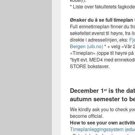
* Liste over fakultetets fagkod
Ønsker du å se full timeplan
Full emnetimeplan finner du fr
søkefeltet øverst til høyre, fra 
direkte i adresselinjen, eks:
Fj
Bergen (uib.no)
* + velg «Vår 
«Timeplan» (oppe til høyre på
*bytt evt. MED4 med emnekoden 
STORE bokstaver.
December 1
is the da
st
autumn semester to be
We kindly ask you to check you
become official.
How to see your own activiti
Timeplanleggingssystem (edu