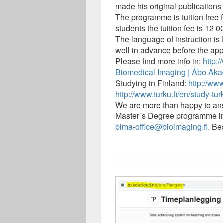
made his original publication
The programme is tuition fre
students the tuition fee is 12 
The language of instruction is
well in advance before the app
Please find more info in:
http:
Biomedical
Imaging | Åbo Akad
Studying in Finland:
http://www
http://www.turku.fi/en/study-tur
We are more than happy to ans
Master´s Degree programme in
bima-office@bioimaging.fi.
Bes