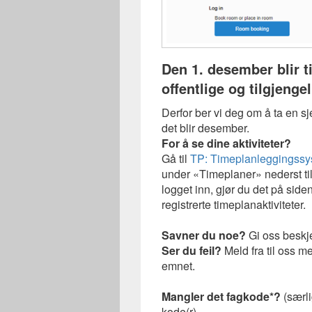
Den 1. desember blir 
offentlige og tilgjenge
Derfor ber vi deg om å ta en sjek
det blir desember.
For å se dine aktiviteter?
Gå til
TP: Timeplanleggingssy
under «Timeplaner» nederst til
logget inn, gjør du det på siden
registrerte timeplanaktiviteter.
Savner du noe?
Gi oss beskj
Ser du feil?
Meld fra til oss me
emnet.
Mangler det fagkode*?
(særli
kode(r).