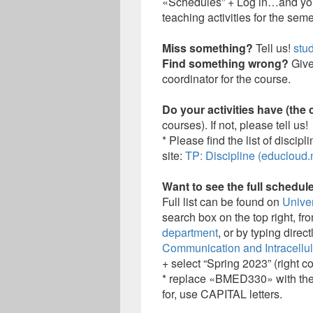
«Schedules” + Log in…and you w
teaching activities for the seme
Miss something?
Tell us!
stu
Find something wrong?
Give
coordinator for the course.
Do your activities have (the 
courses). If not, please tell us!
* Please find the list of discip
site:
TP: Discipline (educloud.
Want to see the full schedul
Full list can be found on
Univer
search box on the top right, fro
department
, or by typing direc
Communication and Intracellula
+ select “Spring 2023” (right 
* replace «BMED330» with the 
for, use CAPITAL letters.