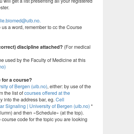
ill get a list presenting all your registered
ster.
die.biomed@uib.no.
 us a word, remember to cc the Course
correct) discipline attached?
(For medical
line used by the Faculty of Medicine at this
no)
e for a course?
sity of Bergen (uib.no)
, either: by use of the
m the list of
courses offered at the
tly into the address bar, eg.
Cell
r Signaling | University of Bergen (uib.no)
*
column) and then «Schedule» (at the top).
course code for the topic you are looking