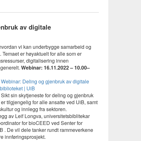
nbruk av digitale
om hvordan vi kan underbygge samarbeid og
n. Temaet er høyaktuelt for alle som er
gsressurser, digitalisering innen
 generelt.
Webinar: 16.11.2022 –
10.00
–
:
Webinar: Deling og gjenbruk av digitale
biblioteket | UiB
Sikt sin skytjeneste for deling og gjenbruk
r tilgjengelig for alle ansatte ved UiB, samt
ultur og innlegg fra sektoren.
gg av Leif Longva, universitetsbiblitekar
oordinator for bioCEED ved Senter for
 . De vil dele tanker rundt rammeverkene
re innføringsprosjekt.