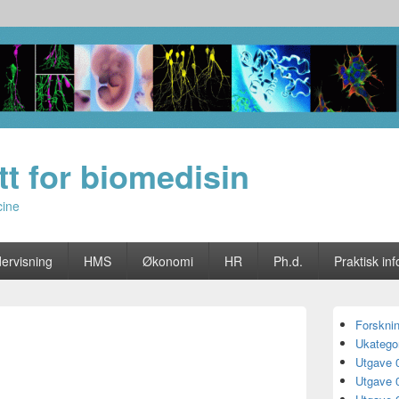
utt for biomedisin
cine
ervisning
HMS
Økonomi
HR
Ph.d.
Praktisk inf
Primary
Forskni
Sidebar
Ukategor
Widget
Area
Utgave 
Utgave 