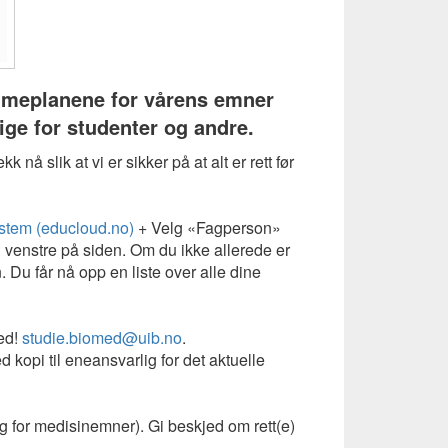
timeplanene for vårens emner
lige for studenter og andre.
k nå slik at vi er sikker på at alt er rett før
stem (educloud.no)
+ Velg «Fagperson»
 venstre på siden. Om du ikke allerede er
. Du får nå opp en liste over alle dine
ed!
studie.biomed@uib.no
.
d kopi til eneansvarlig for det aktuelle
g for medisinemner). Gi beskjed om rett(e)