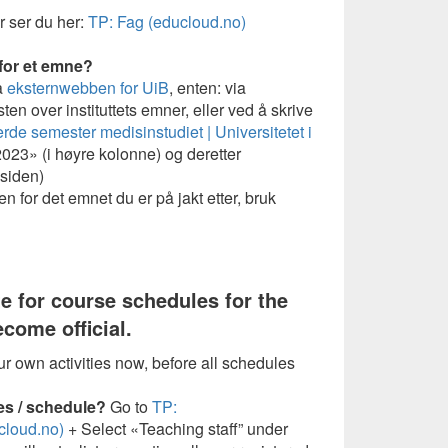
er ser du her:
TP: Fag (educloud.no)
 for et emne?
a
eksternwebben for UiB
, enten: via
listen over instituttets emner, eller ved å skrive
erde semester medisinstudiet | Universitetet i
2023» (i høyre kolonne) og deretter
 siden)
for det emnet du er på jakt etter, bruk
te for course schedules for the
come official.
r own activities now, before all schedules
es / schedule?
Go to
TP:
cloud.no)
+ Select «Teaching staff” under