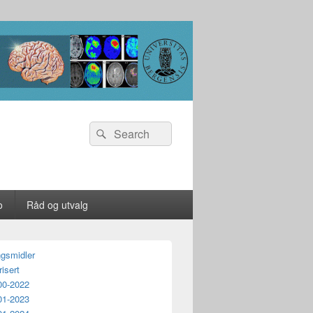
Search
Search
for:
o
Råd og utvalg
ngsmidler
isert
00-2022
01-2023