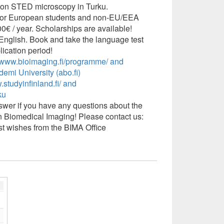
s on STED microscopy in Turku.
e for European students and non-EU/EEA
000€ / year. Scholarships are available!
 English. Book and take the language test
lication period!
//www.bioimaging.fi/programme/
and
emi University (abo.fi)
.studyinfinland.fi/ and
ku
wer if you have any questions about the
 Biomedical Imaging! Please contact us:
t wishes from the BIMA Office