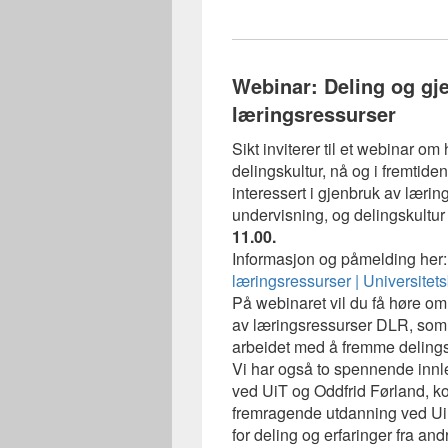
Webinar: Deling og gje
læringsressurser
Sikt inviterer til et webinar 
delingskultur, nå og i fremtide
interessert i gjenbruk av lærin
undervisning, og delingskultur
11.00.
Informasjon og påmelding her
læringsressurser | Universitets
På webinaret vil du få høre om 
av læringsressurser DLR, som e
arbeidet med å fremme delingsk
Vi har også to spennende innle
ved UiT og Oddfrid Førland, k
fremragende utdanning ved UiB
for deling og erfaringer fra and