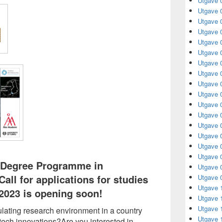
Utgave 
Utgave 
Utgave 
Utgave 
Utgave 
Utgave 
Utgave 
Utgave 
Utgave 
Utgave 
Utgave 
Utgave 
Utgave 
Utgave 
Utgave 
Utgave 
s Degree Programme in
Utgave 
all for applications for studies
Utgave 
Utgave 
 2023 is opening soon!
Utgave 
Utgave 
ulating research environment in a country
Utgave 
-tech innovations?Are you interested in